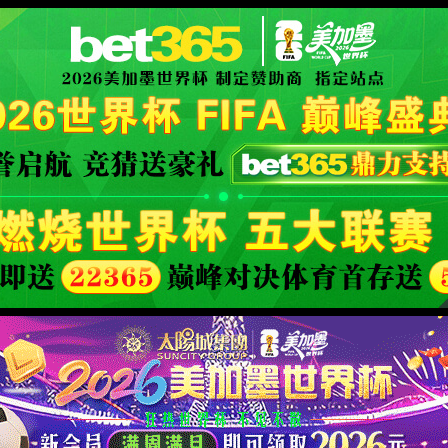
al website
XML 地图