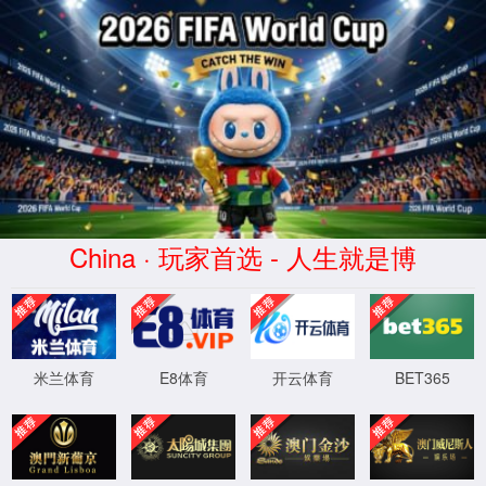
星际网站1277登录(股份有限公司)-
Official website
WTS-WAF拦截详情
出现该页面的原因:
1.你的请求是黑客攻击
2.你的请求合法但触发了安全规则,请提交问题反馈
XML 地图