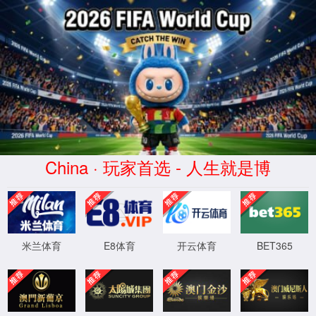
星际网站1277登录(股份有限公司)-
Official website
WTS-WAF拦截详情
出现该页面的原因:
1.你的请求是黑客攻击
2.你的请求合法但触发了安全规则,请提交问题反馈
XML 地图