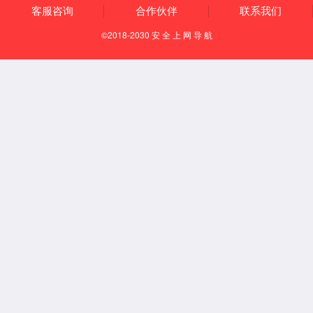
集团新闻
行业资讯
常见问题
热烈祝贺合肥森源食品洁净车间项目开工大吉