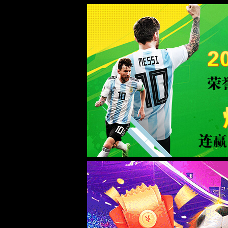
星际网站1277登录(股份有限公司)-Off
首页
1277星际官网入口
集团简介
企业文化
发展历程
荣誉资质
工程案例